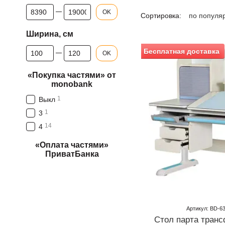
От Цена, грн
До Цена, грн
OK
Сортировка:
по популя
Ширина, см
От Ширина, см
До Ширина, см
Бесплатная доставка
OK
«Покупка частями» от
monobank
1
Выкл
1
3
14
4
«Оплата частями»
ПриватБанка
Артикул: BD-6
Стол парта тран