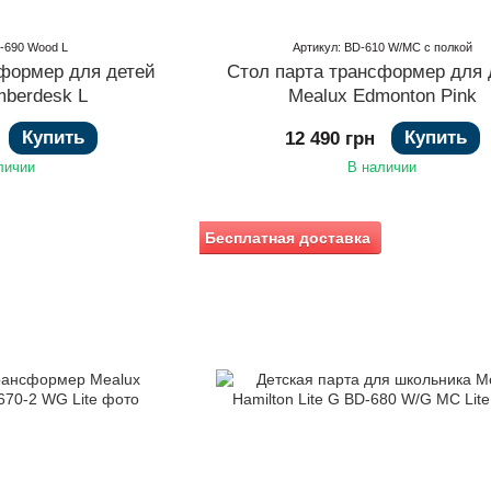
D-690 Wood L
Артикул: BD-610 W/МС с полкой
сформер для детей
Стол парта трансформер для 
mberdesk L
Mealux Edmonton Pink
Купить
Купить
12 490 грн
личии
В наличии
Бесплатная доставка