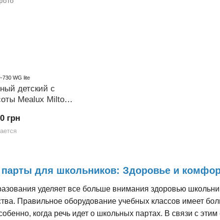
-730 WG lite
ный детский с
оты Mealux Milton
ro Lite
00 грн
ается
 парты для школьников: Здоровье и комфор
зования уделяет все больше внимания здоровью школьнико
ства. Правильное оборудование учебных классов имеет бол
собенно, когда речь идет о школьных партах. В связи с эт