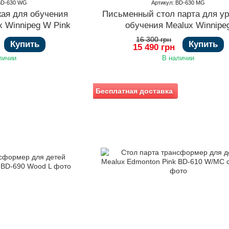
 BD-630 WG
Артикул: BD-630 MG
кая для обучения
Письменный стол парта для ур
x Winnipeg W Pink
обучения Mealux Winnipe
16 300 грн
Купить
Купить
15 490 грн
личии
В наличии
Бесплатная доставка