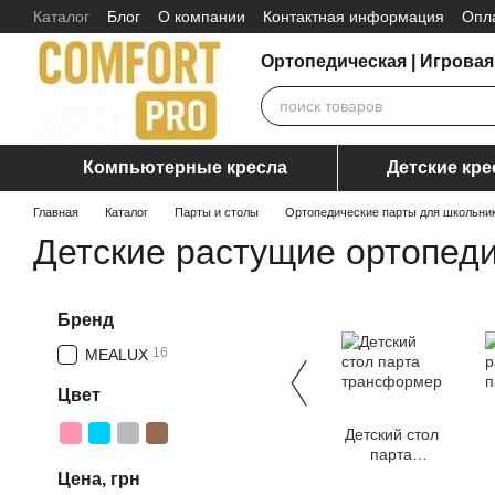
Каталог
Блог
О компании
Контактная информация
Опл
Перейти к основному контенту
Отзывы о магазине
Ортопедическая | Игровая
Компьютерные кресла
Детские кре
Главная
Каталог
Парты и столы
Ортопедические парты для школьни
Детские растущие ортопед
Бренд
16
MEALUX
Цвет
Детский стол
парта
трансформер
Цена, грн