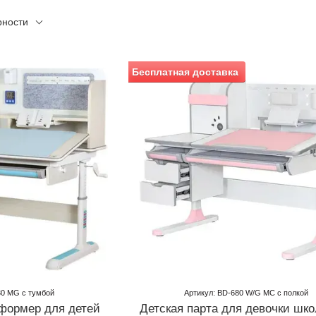
рности
Бесплатная доставка
30 MG с тумбой
Артикул: BD-680 W/G MC с полкой
сформер для детей
Детская парта для девочки шк