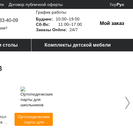
ти
Договор публичной оферты
Укр
Рус
График работы:
Будние:
10:00–19:00
33-40-09
Мой заказ
Сб-Вс:
11:00–17:00
вам?
Заказы Online:
24/7
и столы
Комплекты детской мебели
в
тол
Ортопедические
в и
парты для
ия
школьников