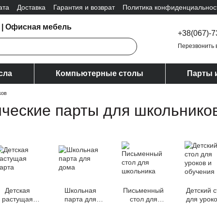
ата
Доставка
Гарантия и возврат
Политика конфиденциальнос
 | Офисная мебель
+38(067)-7
Перезвонить 
сла
Компьютерные столы
Парты 
ков
ические парты для школьнико
Детская
Школьная
Письменный
Детский с
растущая
парта для
стол для
для уроко
парта
дома
школьника
обучен