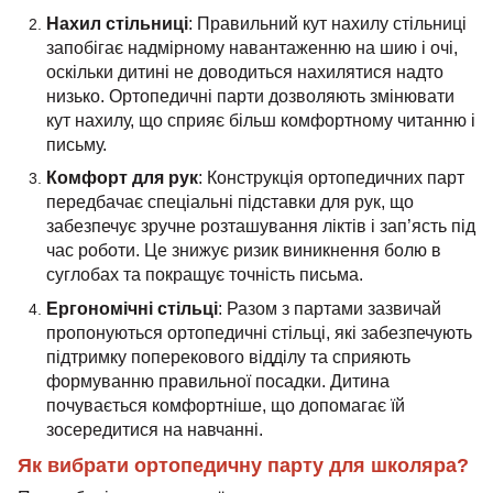
Нахил стільниці
: Правильний кут нахилу стільниці
запобігає надмірному навантаженню на шию і очі,
оскільки дитині не доводиться нахилятися надто
низько. Ортопедичні парти дозволяють змінювати
кут нахилу, що сприяє більш комфортному читанню і
письму.
Комфорт для рук
: Конструкція ортопедичних парт
передбачає спеціальні підставки для рук, що
забезпечує зручне розташування ліктів і зап’ясть під
час роботи. Це знижує ризик виникнення болю в
суглобах та покращує точність письма.
Ергономічні стільці
: Разом з партами зазвичай
пропонуються ортопедичні стільці, які забезпечують
підтримку поперекового відділу та сприяють
формуванню правильної посадки. Дитина
почувається комфортніше, що допомагає їй
зосередитися на навчанні.
Як вибрати ортопедичну парту для школяра?