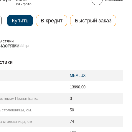
Купить
В кредит
Быстрый заказ
ЧАСТЯМИ
а по 4 663.33 грн
стики
MEALUX
13990.00
астями» ПриватБанка
3
а столешницы, см.
50
а столешницы, см
74