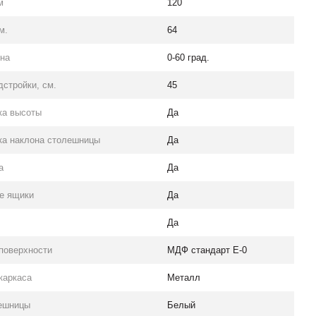
м
120
м.
64
она
0-60 град.
дстройки, см.
45
ка высоты
Да
ка наклона столешницы
Да
а
Да
е ящики
Да
Да
поверхности
МДФ стандарт Е-0
каркаса
Металл
ешницы
Белый