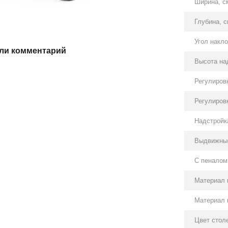
Ширина, с
Глубина, с
Угол накл
ли комментарий
Высота на
Регулиров
Регулиров
Надстройк
Выдвижны
С пеналом
Материал 
Материал 
Цвет стол