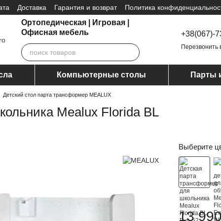
ата
Доставка
Гарантия и возврат
Политика конфиденциальнос
Ортопедическая | Игровая |
Офисная мебель
+38(067)-7
Перезвонить 
сла
Компьютерные столы
Парты 
Детский стол парта трансформер MEALUX
ольника Mealux Florida BL
Выберите ц
13 990