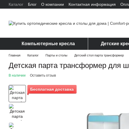
Каталог
Блог
О компании
Контактная информация
Опл
Перейти к основному контенту
Отзывы о магазине
Компьютерные кресла
Детские кре
Главная
Каталог
Парты и столы
Детский стол парта трансформер
Детская парта трансформер для шк
В наличии
Оставить отзыв
Бесплатная доставка