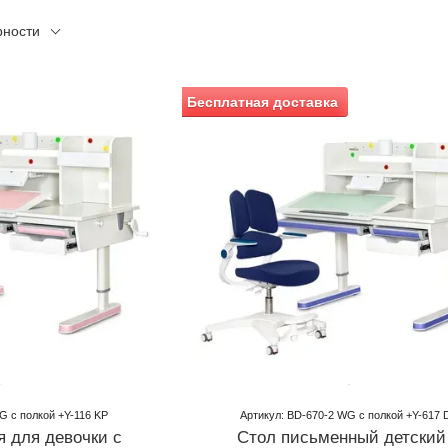
рности
Бесплатная доставка
G с полкой +Y-116 KP
Артикул: BD-670-2 WG с полкой +Y-617 
я для девочки с
Стол письменный детский