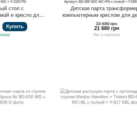
0 WG + Y-1020 PN
Артикул: BD-680 W/G MC+PN с полкой + Y-508
ый стол с
Детская парта трансформе
вкой и кресло для
компьютерным креслом для д
Milton Electro +
школьника Mealux Hamilton + O
22 680 грн
Купить
21 680 грн
oback
Plus
личии
Нет в наличии