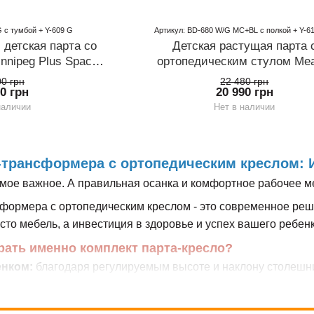
 с тумбой + Y-609 G
Артикул: BD-680 W/G MC+BL с полкой + Y-6
 детская парта со
Детская растущая парта 
nnipeg Plus Space
ортопедическим стулом Mea
ir
Hamilton + Trident
00 грн
22 480 грн
00 грн
20 990 грн
наличии
Нет в наличии
трансформера с ортопедическим креслом: И
мое важное. А правильная осанка и комфортное рабочее мес
формера с ортопедическим креслом - это современное реш
сто мебель, а инвестиция в здоровье и успех вашего ребенк
рать именно комплект парта-кресло?
енком:
благодаря регулируемым высоте и наклону столешниц
гих лет.
ной осанки:
эргономичный дизайн поддерживает естестве