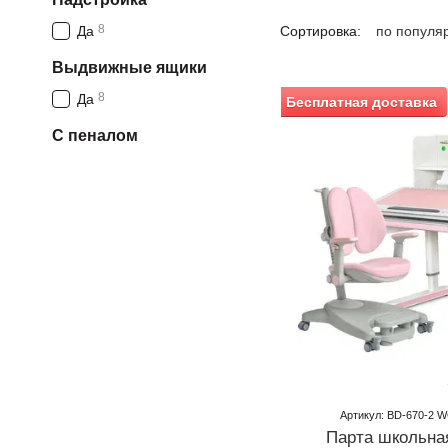
8
Да
Сортировка:
по популя
Выдвижные ящики
8
Да
Бесплатная доставка
С пеналом
Артикул: BD-670-2 W
Парта школьна