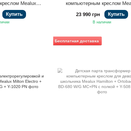
креслом Mealux
компьютерным креслом Mea
Supra Duo Plus
Montreal 2 + Trident
Купить
Купить
23 990 грн
личии
В наличии
Бесплатная доставка