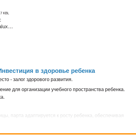
17 KBL
с
lux
нвестиция в здоровье ребенка
то - залог здорового развития.
ение для организации учебного пространства ребенка.
а.
ы, парта адаптируется к росту ребенка, обеспечивая
нные изгибы позвоночника, предотвращая развитие