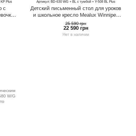
 KP Plus
Артикул: BD-630 WG + BL с тумбой + Y-508 BL Plus
р с
Детский письменный стол для уроков
евочки
и школьное кресло Mealux Winnipeg
rtoback
Plus Ortoback Plus
25 590 грн
22 590 грн
Нет в наличии