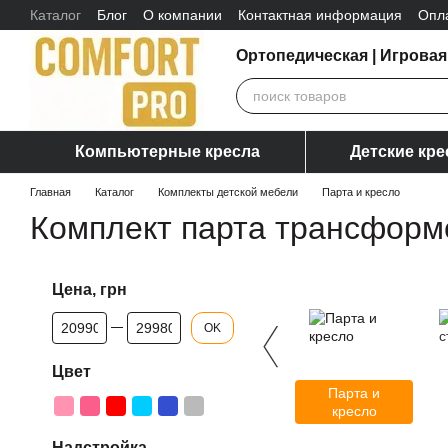
Каталог
Блог
О компании
Контактная информация
Опл
Перейти к основному контенту
Отзывы о магазине
Ортопедическая | Игровая
Компьютерные кресла
Детские кре
Главная
Каталог
Комплекты детской мебели
Парта и кресло
Комплект парта трансформ
Цена, грн
От Цена, грн
До Цена, грн
OK
Цвет
Парта и
кресло
Надстройка