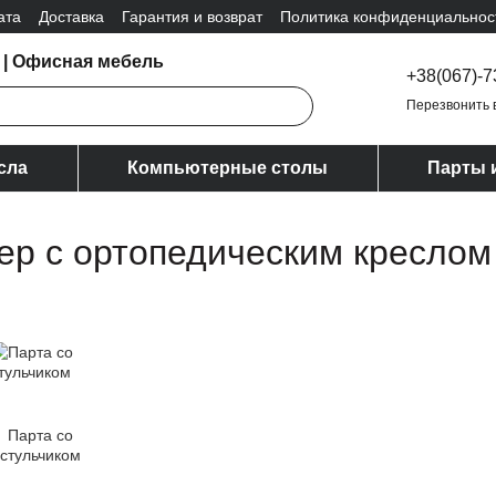
ата
Доставка
Гарантия и возврат
Политика конфиденциальнос
 | Офисная мебель
+38(067)-7
Перезвонить 
сла
Компьютерные столы
Парты 
ер с ортопедическим креслом
Парта со
стульчиком