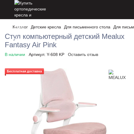
Каталог
Детские кресла
Для письменного стола
Для пись
Стул компьютерный детский Mealux
Fantasy Air Pink
В наличии
Артикул:
Y-608 KP
Оставить отзыв
Бесплатная доставка