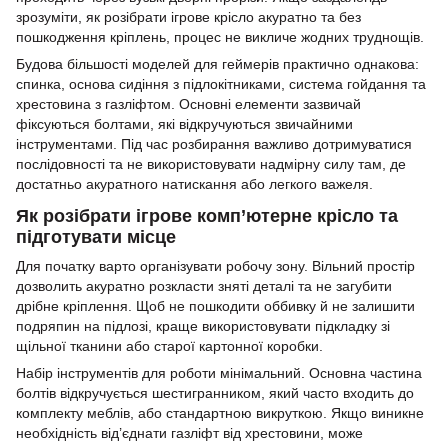
зрозуміти, як розібрати ігрове крісло акуратно та без
пошкодження кріплень, процес не викличе жодних труднощів.
Будова більшості моделей для геймерів практично однакова:
спинка, основа сидіння з підлокітниками, система гойдання та
хрестовина з газліфтом. Основні елементи зазвичай
фіксуються болтами, які відкручуються звичайними
інструментами. Під час розбирання важливо дотримуватися
послідовності та не використовувати надмірну силу там, де
достатньо акуратного натискання або легкого важеля.
Як розібрати ігрове комп’ютерне крісло та
підготувати місце
Для початку варто організувати робочу зону. Вільний простір
дозволить акуратно розкласти зняті деталі та не загубити
дрібне кріплення. Щоб не пошкодити оббивку й не залишити
подряпин на підлозі, краще використовувати підкладку зі
щільної тканини або старої картонної коробки.
Набір інструментів для роботи мінімальний. Основна частина
болтів відкручується шестигранником, який часто входить до
комплекту меблів, або стандартною викруткою. Якщо виникне
необхідність від’єднати газліфт від хрестовини, може