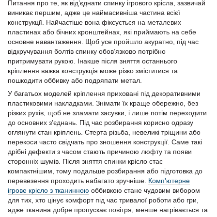
Питання про те, як від’єднати спинку ігрового крісла, зазвичай
виникає першим, адже це наймасивніша частина всієї
конструкції. Найчастіше вона фіксується на металевих
пластинах або бічних кронштейнах, які приймають на себе
основне навантаження. Щоб усе пройшло акуратно, під час
відкручування болтів спинку обов’язково потрібно
притримувати рукою. Інакше після зняття останнього
кріплення важка конструкція може різко зміститися та
пошкодити оббивку або подряпати метал.
У багатьох моделей кріплення приховані під декоративними
пластиковими накладками. Знімати їх краще обережно, без
різких рухів, щоб не зламати засувки, і лише потім переходити
до основних з’єднань. Під час розбирання корисно одразу
оглянути стан кріплень. Стерта різьба, невеликі тріщини або
перекоси часто свідчать про зношення конструкції. Саме такі
дрібні дефекти з часом стають причиною люфту та появи
сторонніх шумів. Після зняття спинки крісло стає
компактнішим, тому подальше розбирання або підготовка до
перевезення проходить набагато зручніше.
Комп'ютерне
ігрове крісло з тканинною
оббивкою стане чудовим вибором
для тих, хто цінує комфорт під час тривалої роботи або гри,
адже тканина добре пропускає повітря, менше нагрівається та