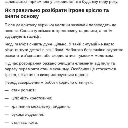
залишається приємною у використанні в будь-яку пору року.
Як правильно розібрати ігрове крісло та
зняти основу
Після демонтажу верхньої частини зазвичай переходять до
основи. Спочатку знімають хрестовину та ролики, а потім
від’єднують газліфт.
Іноді газліфт сидить дуже щільно. У такій ситуації не варто
різко тягнути деталі в різні боки. Набагато безпечніше акуратно
розхитати з’єднання або скористатися гумовим молотком.
Під час розбирання бажано очищати елементи від пилу та
одразу перевіряти стан механізму. Особливо це стосується
крісел, які активно використовуються щодня.
Перед завершенням роботи корисно оглянути:
стан роликів;
цілісність хрестовини;
кріплення механізму гойдання;
рухомі з’єднання;
стан газліфта.