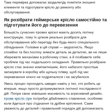
Така перевірка допомагає заздалегідь помітити зношені
елементи та підготувати крісло до ремонту або
обслуговування.
Як розібрати геймерське крісло самостійно та
підготувати його до перевезення
Більшість сучасних ігрових крісел мають досить логічну
конструкцію, тому їх цілком реально розібрати для
обслуговування або переїзду без будь-якого спеціального
обладнання. Головне в цій справі — акуратність. Якщо
спокійно та без поспіху знімати деталь за деталлю, ви не лише
збережете механізми в робочому стані, а й позбавите себе
проблем під час подальшого складання. Правильно розібране
крісло стає значно компактнішим, його набагато простіше
запакувати в коробку або щільну плівку, щоб під час
перевезення нічого не подряпалося і не загубилося.
Увесь процес проходить швидко навіть у тих, хто робить це
вперше, якщо просто дотримуватися логічної послідовності
дій. Попри свою зовнішню масивність та агресивний дизайн,
ігрове крісло сіре
потребує дбайливого ставлення, особливо
коли йдеться про з’єднання та дрібне кріплення. Саме
уважність до деталей і правильний порядок дій допомагають