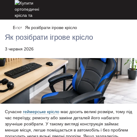
Блог
Як розібрати ігрове крісло
Як розібрати ігрове крісло
3 червня 2026
Сучасне
геймерське крісло
має досить великі розміри, тому під
час переїзду, ремонту або заміни деталей його набагато
зручніше розібрати. У такому вигляді конструкція займає
менше місця, легше поміщається в автомобіль і без проблем
проходить через вузькі дверні прорізи. Якщо заздалегідь