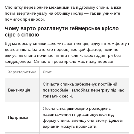
Спочатку перевіряйте механізми та підтримку спини, а вже
потім звертайте увагу на оббивку і колір — так ви уникнете
помилок при виборі.
Чому варто розглянути геймерське крісло
сіре з сіткою
Від матеріалу спинки залежить вентиляція, відчуття комфорту і
довговічність. Багато хто недооцінює цей фактор, поки не
відчує, як спина починає пітніти після кількох годин гри без
кондиціонера. Сітчасте ігрове крісло має низку переваг:
Характеристика
Опис
Сітчаста спинка забезпечує постійний
Вентиляція
повітрообмін і запобігає перегріву під час
тривалих сесій.
Якісна сітка рівномірно розподіляє
навантаження і підлаштовується під
Підтримка
форму спини, зменшуючи втому. Дешеві
варіанти можуть провисати.