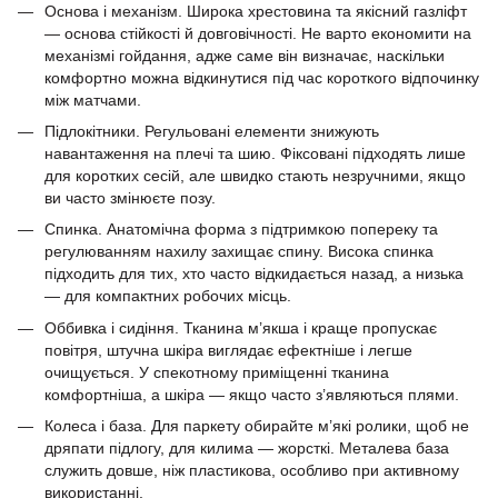
Основа і механізм. Широка хрестовина та якісний газліфт
— основа стійкості й довговічності. Не варто економити на
механізмі гойдання, адже саме він визначає, наскільки
комфортно можна відкинутися під час короткого відпочинку
між матчами.
Підлокітники. Регульовані елементи знижують
навантаження на плечі та шию. Фіксовані підходять лише
для коротких сесій, але швидко стають незручними, якщо
ви часто змінюєте позу.
Спинка. Анатомічна форма з підтримкою попереку та
регулюванням нахилу захищає спину. Висока спинка
підходить для тих, хто часто відкидається назад, а низька
— для компактних робочих місць.
Оббивка і сидіння. Тканина м’якша і краще пропускає
повітря, штучна шкіра виглядає ефектніше і легше
очищується. У спекотному приміщенні тканина
комфортніша, а шкіра — якщо часто з’являються плями.
Колеса і база. Для паркету обирайте м’які ролики, щоб не
дряпати підлогу, для килима — жорсткі. Металева база
служить довше, ніж пластикова, особливо при активному
використанні.