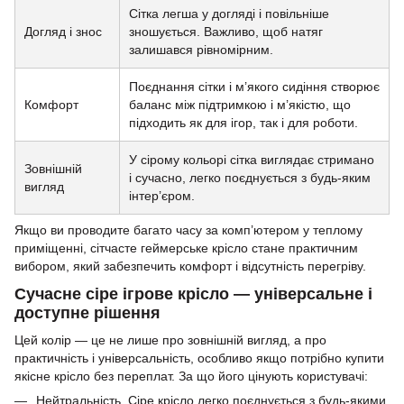
Сітка легша у догляді і повільніше
Догляд і знос
зношується. Важливо, щоб натяг
залишався рівномірним.
Поєднання сітки і м’якого сидіння створює
Комфорт
баланс між підтримкою і м’якістю, що
підходить як для ігор, так і для роботи.
У сірому кольорі сітка виглядає стримано
Зовнішній
і сучасно, легко поєднується з будь-яким
вигляд
інтер’єром.
Якщо ви проводите багато часу за комп’ютером у теплому
приміщенні, сітчасте геймерське крісло стане практичним
вибором, який забезпечить комфорт і відсутність перегріву.
Сучасне сіре ігрове крісло — універсальне і
доступне рішення
Цей колір — це не лише про зовнішній вигляд, а про
практичність і універсальність, особливо якщо потрібно купити
якісне крісло без переплат. За що його цінують користувачі:
Нейтральність. Сіре крісло легко поєднується з будь-якими