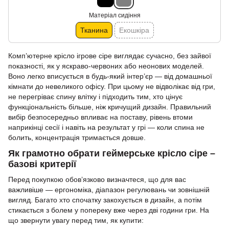
Матеріал сидіння
Тканина
Екошкіра
Комп’ютерне крісло ігрове сіре виглядає сучасно, без зайвої
показності, як у яскраво-червоних або неонових моделей.
Воно легко вписується в будь-який інтер’єр — від домашньої
кімнати до невеликого офісу. При цьому не відволікає від гри,
не перегріває спину влітку і підходить тим, хто цінує
функціональність більше, ніж кричущий дизайн. Правильний
вибір безпосередньо впливає на поставу, рівень втоми
наприкінці сесії і навіть на результат у грі — коли спина не
болить, концентрація тримається довше.
Як грамотно обрати геймерське крісло сіре –
базові критерії
Перед покупкою обов’язково визначтеся, що для вас
важливіше — ергономіка, діапазон регулювань чи зовнішній
вигляд. Багато хто спочатку закохується в дизайн, а потім
стикається з болем у попереку вже через дві години гри. На
що звернути увагу перед тим, як купити: