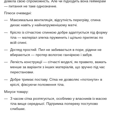
довела свою спроможність. Але чи підходить вона геймерам
— питання не таке однозначне.
Плюси очевидні:
Максимальна вентиляція, відсутність перегріву, спина
дихає навіть у найнапруженішому матчі.
Крісло із сітчастою спинкою добре адаптується під форму
тіла — матеріал злегка пружинить і щільно прилягає по
всій спині.
Догляд простий. Пил не забивається в пори, рідини не
вбираються — протер вологою ганчіркою і забув.
Легкість конструкції — сітчасті моделі, як правило, важать
менше за варіанти з інших матеріалів, що зручно під час
перестановки.
Добре тримає поставу. Сітка не дозволяє «потонути» в
кріслі, фіксуючи положення тіла.
Мінуси товару:
З часом сітка розтягується, особливо у власників із масою
тіла вище середньої. Підтримка попереку поступово
слабшає.