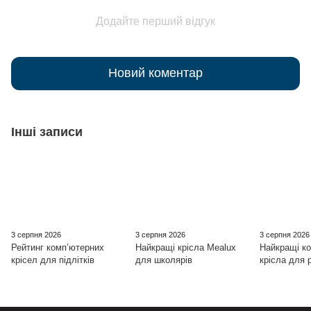
Додайте перший відгук
Новий коментар
Інші записи
3 серпня 2026
3 серпня 2026
3 серпня 2026
Рейтинг комп’ютерних
Найкращі крісла Mealux
Найкращі ко
крісел для підлітків
для школярів
крісла для 