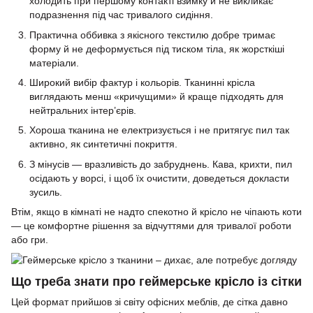
холодить при першому контакті взимку й не викликає
подразнення під час тривалого сидіння.
Практична оббивка з якісного текстилю добре тримає
форму й не деформується під тиском тіла, як жорсткіші
матеріали.
Широкий вибір фактур і кольорів. Тканинні крісла
виглядають менш «кричущими» й краще підходять для
нейтральних інтер’єрів.
Хороша тканина не електризується і не притягує пил так
активно, як синтетичні покриття.
З мінусів — вразливість до забруднень. Кава, крихти, пил
осідають у ворсі, і щоб їх очистити, доведеться докласти
зусиль.
Втім, якщо в кімнаті не надто спекотно й крісло не чіпають коти
— це комфортне рішення за відчуттями для тривалої роботи
або гри.
Що треба знати про геймерське крісло із сітки
Цей формат прийшов зі світу офісних меблів, де сітка давно