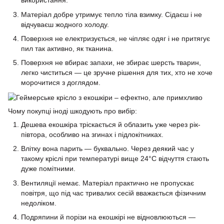
використання.
Матеріал добре утримує тепло тіла взимку. Сідаєш і не
відчуваєш жодного холоду.
Поверхня не електризується, не чіпляє одяг і не притягує
пил так активно, як тканина.
Поверхня не вбирає запахи, не збирає шерсть тварин,
легко чиститься — це зручне рішення для тих, хто не хоче
морочитися з доглядом.
Чому покупці іноді шкодують про вибір:
Дешева екошкіра тріскається й облазить уже через рік-
півтора, особливо на згинах і підлокітниках.
Влітку вона парить — буквально. Через деякий час у
такому кріслі при температурі вище 24°C відчуття стають
дуже помітними.
Вентиляції немає. Матеріал практично не пропускає
повітря, що під час тривалих сесій вважається фізичним
недоліком.
Подряпини й порізи на екошкірі не відновлюються —