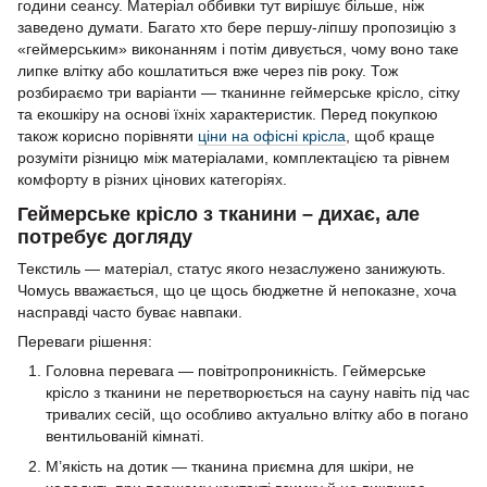
години сеансу. Матеріал оббивки тут вирішує більше, ніж
заведено думати. Багато хто бере першу-ліпшу пропозицію з
«геймерським» виконанням і потім дивується, чому воно таке
липке влітку або кошлатиться вже через пів року. Тож
розбираємо три варіанти — тканинне геймерське крісло, сітку
та екошкіру на основі їхніх характеристик. Перед покупкою
також корисно порівняти
ціни на офісні крісла
, щоб краще
розуміти різницю між матеріалами, комплектацією та рівнем
комфорту в різних цінових категоріях.
Геймерське крісло з тканини – дихає, але
потребує догляду
Текстиль — матеріал, статус якого незаслужено занижують.
Чомусь вважається, що це щось бюджетне й непоказне, хоча
насправді часто буває навпаки.
Переваги рішення:
Головна перевага — повітропроникність. Геймерське
крісло з тканини не перетворюється на сауну навіть під час
тривалих сесій, що особливо актуально влітку або в погано
вентильованій кімнаті.
М’якість на дотик — тканина приємна для шкіри, не