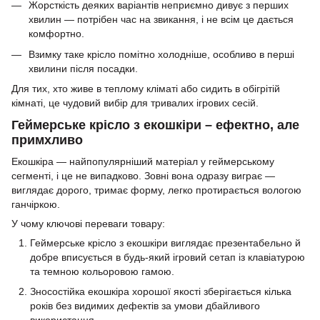
Жорсткість деяких варіантів неприємно дивує з перших
хвилин — потрібен час на звикання, і не всім це дається
комфортно.
Взимку таке крісло помітно холодніше, особливо в перші
хвилини після посадки.
Для тих, хто живе в теплому кліматі або сидить в обігрітій
кімнаті, це чудовий вибір для тривалих ігрових сесій.
Геймерське крісло з екошкіри – ефектно, але
примхливо
Екошкіра — найпопулярніший матеріал у геймерському
сегменті, і це не випадково. Зовні вона одразу виграє —
виглядає дорого, тримає форму, легко протирається вологою
ганчіркою.
У чому ключові переваги товару:
Геймерське крісло з екошкіри виглядає презентабельно й
добре вписується в будь-який ігровий сетап із клавіатурою
та темною кольоровою гамою.
Зносостійка екошкіра хорошої якості зберігається кілька
років без видимих дефектів за умови дбайливого