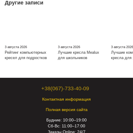
Другие записи
3 августа 2026
3 августа 2026
3 августа 202
Рейтинг компьютерных
Лучшие кресла Mealux
Лучшие ко
кресел для подростков
для школьников
кресла для
+38(067)-733-40-09
Контактная информация
Полная версия сайта
Будние: 10:00–19:00
Сб-Вс: 11:00–17:00
Заказы Online: 24/7