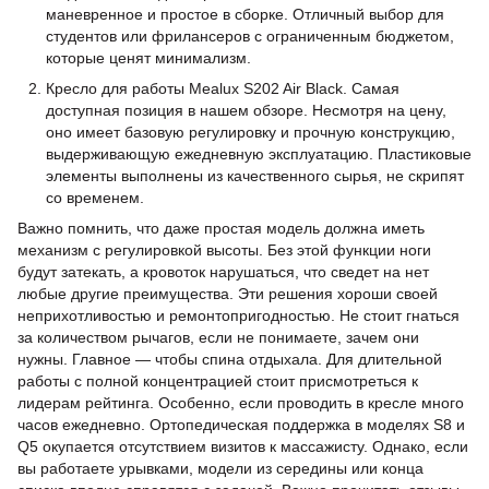
маневренное и простое в сборке. Отличный выбор для
студентов или фрилансеров с ограниченным бюджетом,
которые ценят минимализм.
Кресло для работы Mealux S202 Air Black. Самая
доступная позиция в нашем обзоре. Несмотря на цену,
оно имеет базовую регулировку и прочную конструкцию,
выдерживающую ежедневную эксплуатацию. Пластиковые
элементы выполнены из качественного сырья, не скрипят
со временем.
Важно помнить, что даже простая модель должна иметь
механизм с регулировкой высоты. Без этой функции ноги
будут затекать, а кровоток нарушаться, что сведет на нет
любые другие преимущества. Эти решения хороши своей
неприхотливостью и ремонтопригодностью. Не стоит гнаться
за количеством рычагов, если не понимаете, зачем они
нужны. Главное — чтобы спина отдыхала. Для длительной
работы с полной концентрацией стоит присмотреться к
лидерам рейтинга. Особенно, если проводить в кресле много
часов ежедневно. Ортопедическая поддержка в моделях S8 и
Q5 окупается отсутствием визитов к массажисту. Однако, если
вы работаете урывками, модели из середины или конца