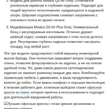
Модель для работы Mealux Q5 Air Grey. Отличается
усиленным каркасом и глубоким сиденьем. Подходит для
людей крупного телосложения, нуждающихся в надежной
опоре. Широкие подлокотники снимают напряжение с
плечевого пояса во время печати.
Модификация Mealux D2 Air Plus Grey. Универсальный
боец с регулируемым изголовьем. Отлично держит
шейный отдел, снимая напряжение с плеч после долгого
дня. Регулировка глубины сиденья позволяет настроить
посадку под любой рост.
Эти три модели представляют собой вершину инженерной
мысли бренда. Они полностью закрывают вопрос поддержки
спины, позволяя фокусироваться на задачах, а не на поиске
удобной позы. Но, даже самое дорогое ортопедическое
изделие не заменит разминку каждые два часа. Комбинируйте
правильную мебель с движением, и ваша продуктивность
взлетит до небес. Если важны комфорт и хорошая вентиляция
в течение рабочего дня, отличным выбором станет
офисное
кресло из ткани
, которое приятно в использовании и подходит
для длительной ежедневной работы.