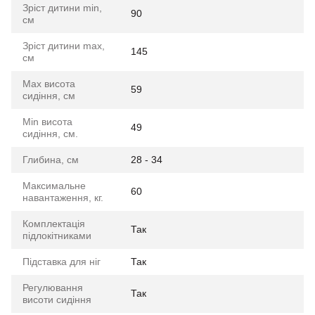
Зріст дитини min,
90
см
Зріст дитини max,
145
см
Max висота
59
сидіння, см
Min висота
49
сидіння, см.
Глибина, см
28 - 34
Максимальне
60
навантаження, кг.
Комплектація
Так
підлокітниками
Підставка для ніг
Так
Регулювання
Так
висоти сидіння