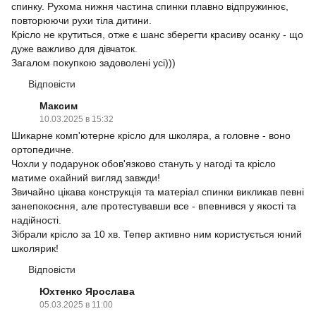
спинку. Рухома нижня частина спинки плавно відпружинює,
повторюючи рухи тіла дитини.
Крісло не крутиться, отже є шанс зберегти красиву осанку - що
дуже важливо для дівчаток.
Загалом покупкою задоволені усі)))
Відповісти
Максим
10.03.2025 в 15:32
Шикарне комп'ютерне крісло для школяра, а головне - воно
ортопедичне.
Чохли у подарунок обов'язково стануть у нагоді та крісло
матиме охайний вигляд завжди!
Звичайно цікава конструкція та матеріал спинки викликав певні
занепокоєння, але протестувавши все - впевнився у якості та
надійності.
Зібрали крісло за 10 хв. Тепер активно ним користується юний
школярик!
Відповісти
Юхтенко Ярослава
05.03.2025 в 11:00