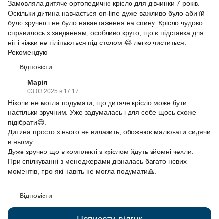
Замовляла дитяче ортопедичне крісло для дівчинки 7 років.
Оскільки дитина навчається on-line дуже важливо було аби їй
було зручно і не було навантаження на спину. Крісло чудово
справилось з завданням, особливо круто, що є підставка для
ніг і ніжки не тіліпаються під столом 😂 легко чиститься.
Рекомендую
Відповісти
Марія
03.03.2025 в 17:17
Ніколи не могла подумати, що дитяче крісло може бути
настільки зручним. Уже задумалась і для себе щось схоже
підібрати😊.
Дитина просто з нього не вилазить, обожнює малювати сидячи
в ньому.
Дуже зручно що в комплекті з кріслом йдуть зйомні чехли.
При спілкуванні з менеджерами дізналась багато нових
моментів, про які навіть не могла подумати🙏.
Відповісти
Написати відгук